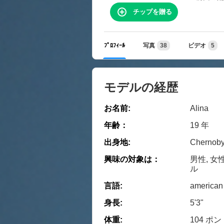
チップを贈る
ﾌﾟﾛﾌｨｰﾙ
写真
38
ビデオ
5
モデルの経歴
お名前:
Alina
年齢：
19 年
出身地:
Chernoby
興味の対象は：
男性, 女
ル
言語:
american
身長:
5'3"
体重:
104 ポン