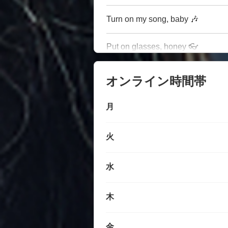
Turn on my song, baby 🎶
Put on glasses, honey 👓
オンライン時間帯
月
火
水
木
金