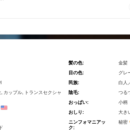
髪の色:
金髪
目の色:
グレ
l
民族:
白人
性, カップル, トランスセクシャ
陰毛:
つる
おっぱい:
小柄
おしり:
大き
ニンフォマニアッ
秘密
ク:
ド