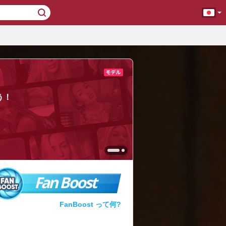
う！
Fan Boost
FanBoost って何?