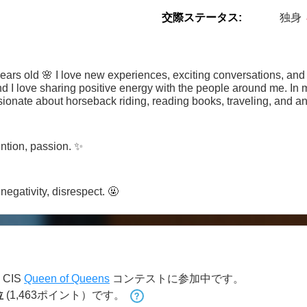
交際ステータス:
独身
ars old 🌸 I love new experiences, exciting conversations, and a l
d I love sharing positive energy with the people around me. In my
ssionate about horseback riding, reading books, traveling, and an
t for fresh flowers — the more, the better! I appreciate genuine 
 keep things interesting. If you’d like to get to know me bette
light of your day
ntion, passion. ✨
egativity, disrespect. 🤬
CIS
Queen of Queens
コンテストに参加中です。
位
(1,463ポイント）です。