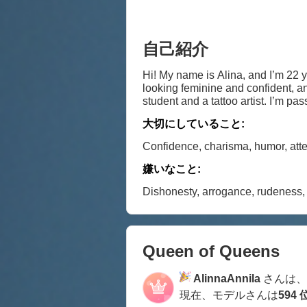
自己紹介
Hi! My name is Alina, and I’m 22 ye
looking feminine and confident, an
student and a tattoo artist. I’m pa
adrenaline. I also have a soft spo
大切にしていること:
humor, and people who know how to
conversation will become the high
Confidence, charisma, humor, atte
嫌いなこと:
Dishonesty, arrogance, rudeness, n
Queen of Queens
AlinnaAnnila
さんは、 
現在、モデルさんは
594 