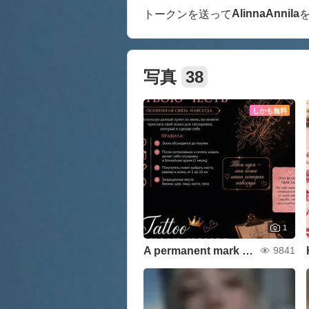
AlinnaAnnila
トークンを送って
写真
38
しかも無料
1
A permanent mark on the body (tattoo)
9841