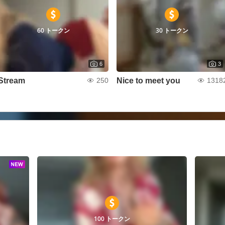
60 トークン
30 トークン
6
3
Stream
Nice to meet you
250
1318
100 トークン