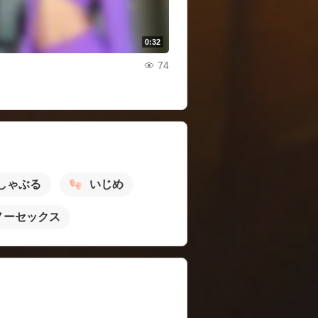
0:32
74
しゃぶる
いじめ
ノーセックス