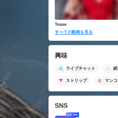
Tease
すべての動画を見る
興味
ライブチャット
絶
ストリップ
マンコ
SNS
555 TKN