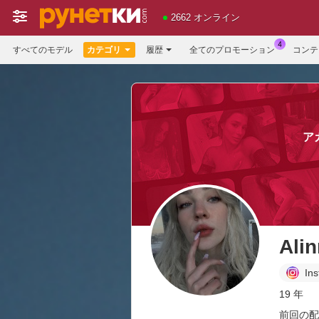
2662 オンライン
すべてのモデル
カテゴリ
履歴
全てのプロモーション
コンテ
ア
Ali
In
19 年
前回の配信：