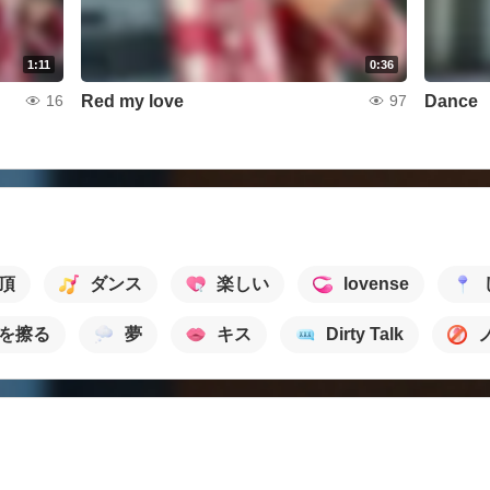
1:11
0:36
Red my love
Dance
16
97
頂
ダンス
楽しい
lovense
を擦る
夢
キス
Dirty Talk