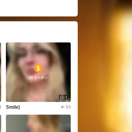
20 トークン
2
Smile)
3
53