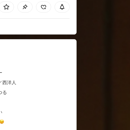
ー
／西洋人
つる
い